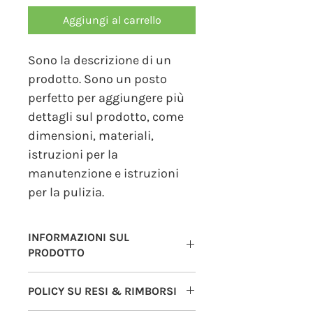
Aggiungi al carrello
Sono la descrizione di un 
prodotto. Sono un posto 
perfetto per aggiungere più 
dettagli sul prodotto, come 
dimensioni, materiali, 
istruzioni per la 
manutenzione e istruzioni 
per la pulizia.
INFORMAZIONI SUL
PRODOTTO
Questi sono i dettagli di un prodotto. 
POLICY SU RESI & RIMBORSI
Sono un posto perfetto per 
aggiungere maggiori informazioni 