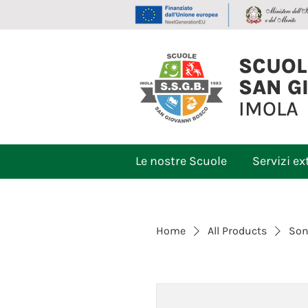
SCUOL
SAN G
IMOLA
Le nostre Scuole
Servizi ex
Home
All Products
Son