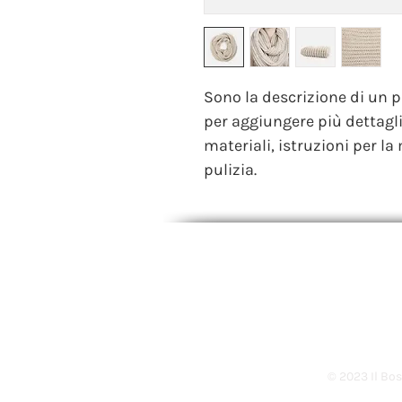
Sono la descrizione di un p
per aggiungere più dettagl
materiali, istruzioni per la
pulizia.
SCUOLE SAN GIOVANNI B
Via Montericco, 5A - 40026 Im
info@ilbosco.net
- PEC:
ilboscoi
Tel. +39 0542 43718
© 2023 Il Bo