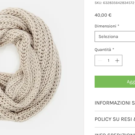
SKU: 632835642834572
Prezzo
40,00 €
Dimensioni
*
Seleziona
Quantità
*
Agg
INFORMAZIONI 
Questi sono i dettagl
POLICY SU RESI
perfetto per aggiunge
prodotto, come dimensi
Sono le norme su Rim
manutenzione e istruz